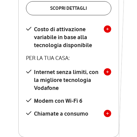
VERIFICA LA COPERTURA
SCOPRI DETTAGLI
SCOPRI DETTAGLI
Costo di attivazione
Costo di attivazione
variabile in base alla
variabile in base alla
tecnologia disponibile
tecnologia disponibile
PER LA TUA CASA:
PER LA TUA CASA:
Internet senza limiti, con
la migliore tecnologia
Internet senza limiti, con
la migliore tecnologia
Vodafone
Vodafone
Modem Seven con Wi-Fi 7
Modem con Wi-Fi 6
Chiamate illimitate verso
numeri fissi e mobili
Chiamate a consumo
nazionali
SOLO SE ATTIVI ONLINE:
12 mesi di Vodafone Club
con sconti ed esperienze
esclusive, poi si disattiva