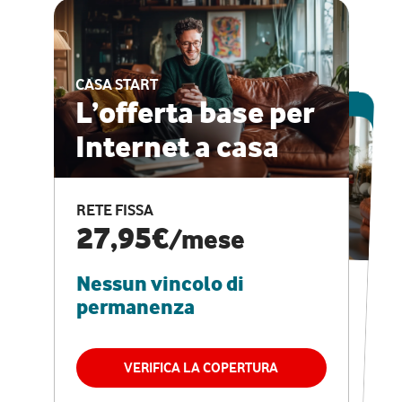
CASA START
ESCLUSIVA ONLINE
L’offerta base per
Internet a casa
CASA PRO
Internet veloce e
RETE FISSA
vantaggi speciali
27,95€
/mese
Nessun vincolo di
RETE FISSA + VODAFONE CLUB
29,95€
/mese
permanenza
Nessun vincolo di
permanenza
VERIFICA LA COPERTURA