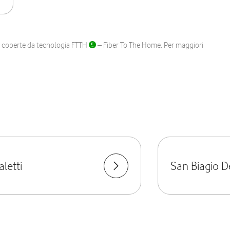
ane coperte da tecnologia FTTH
– Fiber To The Home. Per maggiori
letti
San Biagio D