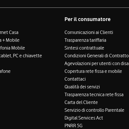
Per il consumatore
ernet Casa
Comunicazioni ai Clienti
a + Mobile
Trasparenza tariffaria
efonia Mobile
Sintesi contrattuale
tablet, PC e chiavette
Condizioni Generali di Contratto
Agevolazioni per utenti con disa
afone
Copertura rete fissa e mobile
Contattaci
Qualità dei servizi
Trasparenza tecnica rete fissa
Carta del Cliente
Servizio di controllo Parentale
Digital Services Act
PNRR 5G