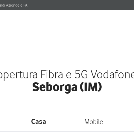
ndi Aziende e PA
pertura Fibra e 5G Vodafon
Seborga (IM)
Casa
Mobile