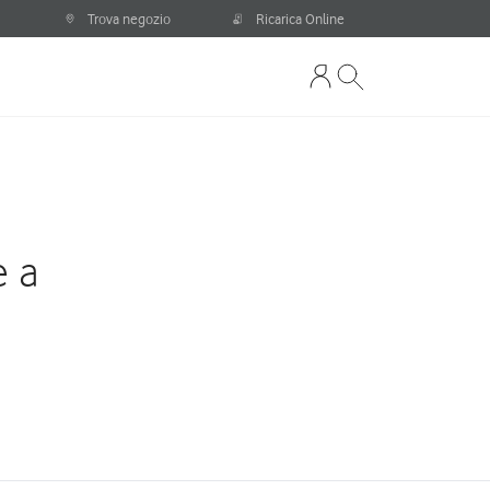
Trova negozio
Ricarica Online
e a