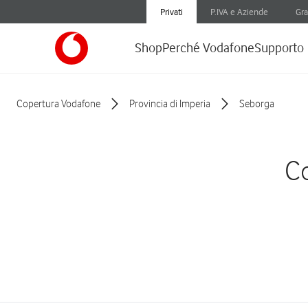
Privati
P.IVA e Aziende
Gra
Shop
Perché Vodafone
Supporto
Copertura Vodafone
Provincia di Imperia
Seborga
Co