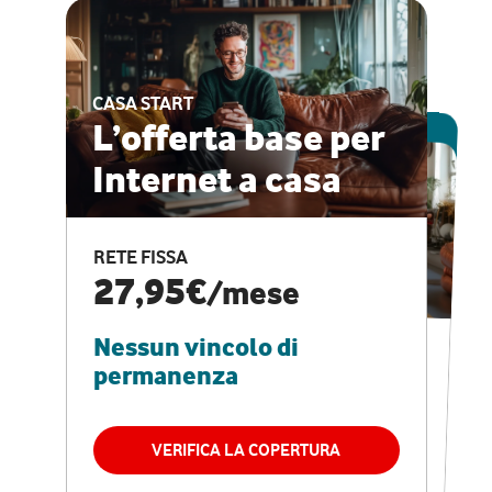
CASA START
ESCLUSIVA ONLINE
L’offerta base per
Internet a casa
CASA PRO
Internet veloce e
RETE FISSA
vantaggi speciali
27,95€
/mese
Nessun vincolo di
RETE FISSA + VODAFONE CLUB
29,95€
/mese
permanenza
Nessun vincolo di
permanenza
VERIFICA LA COPERTURA