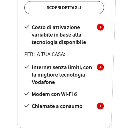
VERIFICA LA COPERTURA
SCOPRI DETTAGLI
SCOPRI DETTAGLI
Costo di attivazione
Costo di attivazione
variabile in base alla
variabile in base alla
tecnologia disponibile
tecnologia disponibile
PER LA TUA CASA:
PER LA TUA CASA:
Internet senza limiti, con
la migliore tecnologia
Internet senza limiti, con
la migliore tecnologia
Vodafone
Vodafone
Modem Seven con Wi-Fi 7
Modem con Wi-Fi 6
Chiamate illimitate verso
numeri fissi e mobili
Chiamate a consumo
nazionali
SOLO SE ATTIVI ONLINE:
12 mesi di Vodafone Club
con sconti ed esperienze
esclusive, poi si disattiva