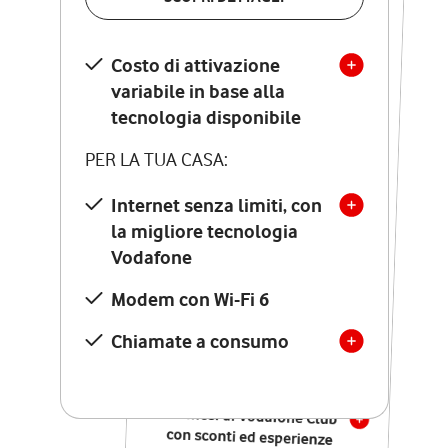
SCOPRI DETTAGLI
Costo di attivazione
Costo di attivazione
variabile in base alla
variabile in base alla
tecnologia disponibile
tecnologia disponibile
PER LA TUA CASA:
PER LA TUA CASA:
Internet senza limiti, con
la migliore tecnologia
Internet senza limiti, con
la migliore tecnologia
Vodafone
Vodafone
Modem Seven con Wi-Fi 7
Modem con Wi-Fi 6
Chiamate illimitate verso
numeri fissi e mobili
Chiamate a consumo
nazionali
SOLO SE ATTIVI ONLINE:
12 mesi di Vodafone Club
con sconti ed esperienze
esclusive, poi si disattiva