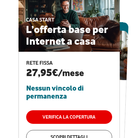
CASA START
ESCLUSIVA ONLINE
L’offerta base per
Internet a casa
CASA PRO
Internet veloce e
RETE FISSA
vantaggi speciali
27,95€
/mese
Nessun vincolo di
RETE FISSA + VODAFONE CLUB
29,95€
/mese
permanenza
Nessun vincolo di
permanenza
VERIFICA LA COPERTURA
VERIFICA LA COPERTURA
SCOPRI DETTAGLI