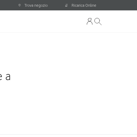
Trova negozio
Ricarica Online
e a