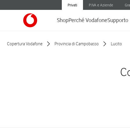
Privati
P.IVA e Aziende
Gra
Shop
Perché Vodafone
Supporto
Copertura Vodafone
Provincia di Campobasso
Lucito
Co