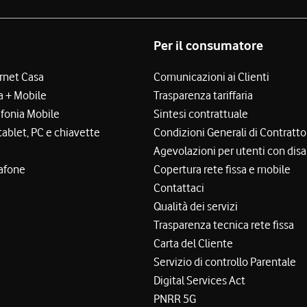
Per il consumatore
ernet Casa
Comunicazioni ai Clienti
a + Mobile
Trasparenza tariffaria
efonia Mobile
Sintesi contrattuale
tablet, PC e chiavette
Condizioni Generali di Contratto
Agevolazioni per utenti con disa
afone
Copertura rete fissa e mobile
Contattaci
Qualità dei servizi
Trasparenza tecnica rete fissa
Carta del Cliente
Servizio di controllo Parentale
Digital Services Act
PNRR 5G