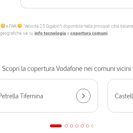
C
e FWA
. Velocità 2,5 Gigabit/s disponibile nelle principali città itali
e geografiche, vai su
info tecnologia
e
copertura comuni
.
Scopri la copertura Vodafone nei comuni vicini
Petrella Tifernina
Castel