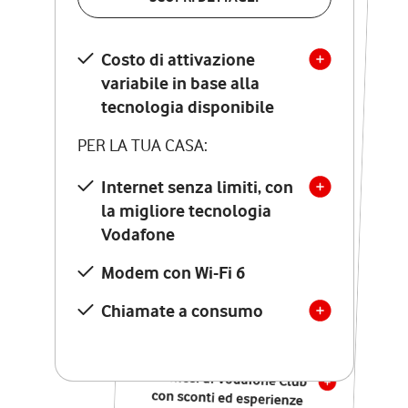
SCOPRI DETTAGLI
Costo di attivazione
Costo di attivazione
variabile in base alla
variabile in base alla
tecnologia disponibile
tecnologia disponibile
PER LA TUA CASA:
PER LA TUA CASA:
Internet senza limiti, con
la migliore tecnologia
Internet senza limiti, con
la migliore tecnologia
Vodafone
Vodafone
Modem Seven con Wi-Fi 7
Modem con Wi-Fi 6
Chiamate illimitate verso
numeri fissi e mobili
Chiamate a consumo
nazionali
SOLO SE ATTIVI ONLINE:
12 mesi di Vodafone Club
con sconti ed esperienze
esclusive, poi si disattiva