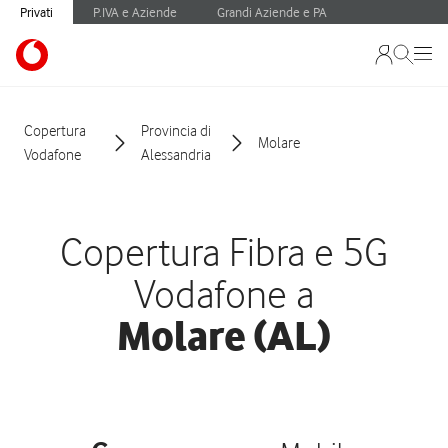
Privati
P.IVA e Aziende
Grandi Aziende e PA
Copertura
Provincia di
Molare
Vodafone
Alessandria
Copertura Fibra e 5G
Vodafone a
Molare (AL)