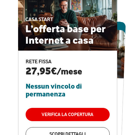
CASA START
ESCLUSIVA ONLINE
L’offerta base per
Internet a casa
CASA PRO
Internet veloce e
RETE FISSA
vantaggi speciali
27,95€
/mese
Nessun vincolo di
RETE FISSA + VODAFONE CLUB
29,95€
/mese
permanenza
Nessun vincolo di
permanenza
VERIFICA LA COPERTURA
VERIFICA LA COPERTURA
SCOPRI DETTAGLI