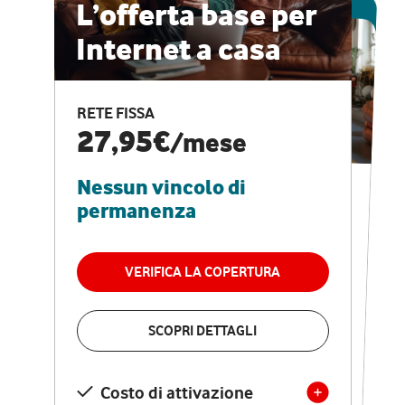
ESCLUSIVA ONLINE
L’offerta base per
Internet a casa
CASA PRO
Internet veloce e
RETE FISSA
vantaggi speciali
27,95€
/mese
Nessun vincolo di
RETE FISSA + VODAFONE CLUB
29,95€
/mese
permanenza
Nessun vincolo di
permanenza
VERIFICA LA COPERTURA
VERIFICA LA COPERTURA
SCOPRI DETTAGLI
SCOPRI DETTAGLI
Costo di attivazione