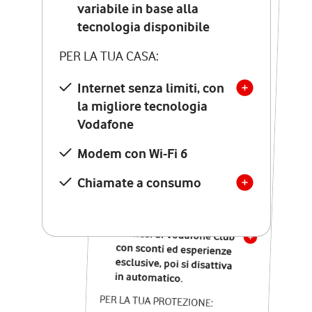
Costo di attivazione
variabile in base alla
variabile in base alla
tecnologia disponibile
tecnologia disponibile
PER LA TUA CASA:
PER LA TUA CASA:
Internet senza limiti, con
la migliore tecnologia
Internet senza limiti, con
la migliore tecnologia
Vodafone
Vodafone
Modem Seven con Wi-Fi 7
Modem con Wi-Fi 6
Chiamate illimitate verso
numeri fissi e mobili
Chiamate a consumo
nazionali
SOLO SE ATTIVI ONLINE:
12 mesi di Vodafone Club
con sconti ed esperienze
esclusive, poi si disattiva
in automatico.
PER LA TUA PROTEZIONE: