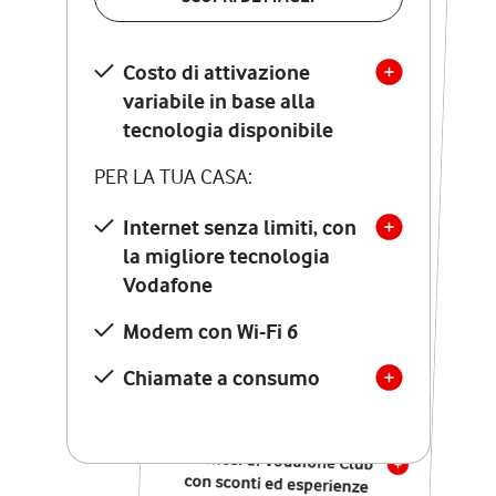
SCOPRI DETTAGLI
Costo di attivazione
Costo di attivazione
variabile in base alla
variabile in base alla
tecnologia disponibile
tecnologia disponibile
PER LA TUA CASA:
PER LA TUA CASA:
Internet senza limiti, con
la migliore tecnologia
Internet senza limiti, con
la migliore tecnologia
Vodafone
Vodafone
Modem Seven con Wi-Fi 7
Modem con Wi-Fi 6
Chiamate illimitate verso
numeri fissi e mobili
Chiamate a consumo
nazionali
SOLO SE ATTIVI ONLINE:
12 mesi di Vodafone Club
con sconti ed esperienze
esclusive, poi si disattiva