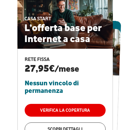
CASA START
ESCLUSIVA ONLINE
L’offerta base per
Internet a casa
CASA PRO
Internet veloce e
RETE FISSA
vantaggi speciali
27,95€
/mese
Nessun vincolo di
RETE FISSA + VODAFONE CLUB
29,95€
/mese
permanenza
Nessun vincolo di
permanenza
VERIFICA LA COPERTURA
VERIFICA LA COPERTURA
SCOPRI DETTAGLI