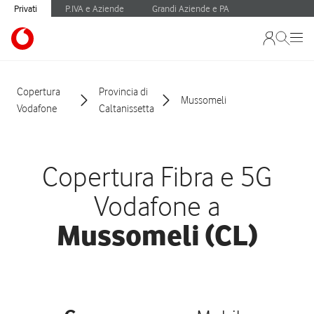
Privati
P.IVA e Aziende
Grandi Aziende e PA
Copertura
Provincia di
Mussomeli
Vodafone
Caltanissetta
Copertura Fibra e 5G
Vodafone a
Mussomeli (CL)