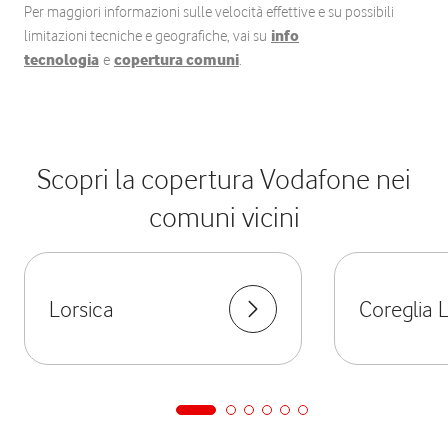
Per maggiori informazioni sulle velocità effettive e su possibili
limitazioni tecniche e geografiche, vai su
info
tecnologia
e
copertura comuni
.
Scopri la copertura Vodafone nei
comuni vicini
Lorsica
Coreglia 