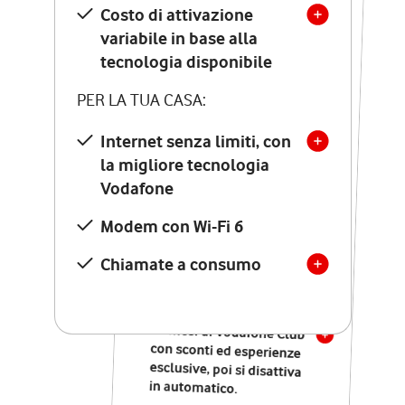
Costo di attivazione
Costo di attivazione
variabile in base alla
variabile in base alla
tecnologia disponibile
tecnologia disponibile
PER LA TUA CASA:
PER LA TUA CASA:
Internet senza limiti, con
la migliore tecnologia
Internet senza limiti, con
la migliore tecnologia
Vodafone
Vodafone
Modem Seven con Wi-Fi 7
Modem con Wi-Fi 6
Chiamate illimitate verso
numeri fissi e mobili
Chiamate a consumo
nazionali
SOLO SE ATTIVI ONLINE:
12 mesi di Vodafone Club
con sconti ed esperienze
esclusive, poi si disattiva
in automatico.