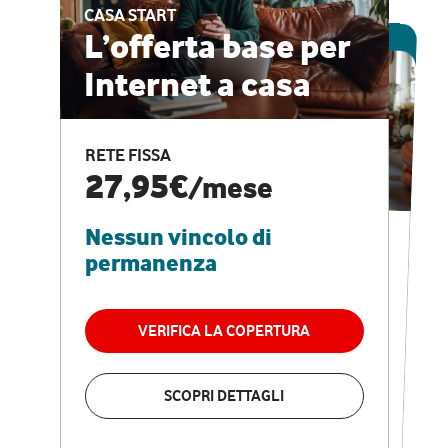
CASA START
ESCLUSIVA ONLINE
L’offerta base per
Internet a casa
CASA PRO
Internet veloce e
RETE FISSA
vantaggi speciali
27,95€
/mese
Nessun vincolo di
RETE FISSA + VODAFONE CLUB
29,95€
/mese
permanenza
Nessun vincolo di
permanenza
VERIFICA LA COPERTURA
VERIFICA LA COPERTURA
SCOPRI DETTAGLI
SCOPRI DETTAGLI