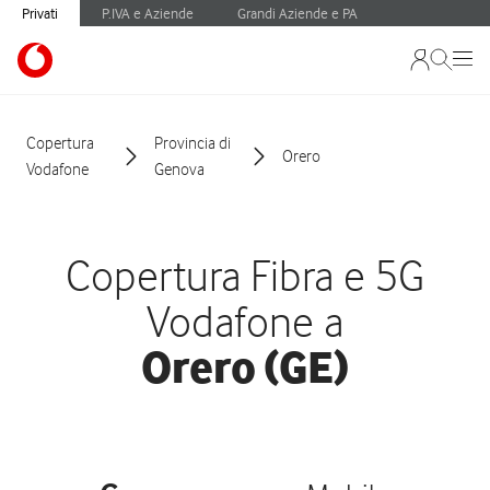
Privati
P.IVA e Aziende
Grandi Aziende e PA
Copertura
Provincia di
Orero
Vodafone
Genova
Copertura Fibra e 5G
Vodafone a
Orero (GE)