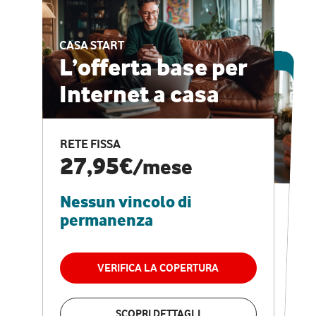
CASA START
ESCLUSIVA ONLINE
L’offerta base per
Internet a casa
CASA PRO
Internet veloce e
RETE FISSA
vantaggi speciali
27,95€
/mese
Nessun vincolo di
RETE FISSA + VODAFONE CLUB
29,95€
/mese
permanenza
Nessun vincolo di
permanenza
VERIFICA LA COPERTURA
VERIFICA LA COPERTURA
SCOPRI DETTAGLI