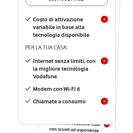
SCOPRI DETTAGLI
Costo di attivazione
Costo di attivazione
variabile in base alla
variabile in base alla
tecnologia disponibile
tecnologia disponibile
PER LA TUA CASA:
PER LA TUA CASA:
Internet senza limiti, con
la migliore tecnologia
Internet senza limiti, con
la migliore tecnologia
Vodafone
Vodafone
Modem Seven con Wi-Fi 7
Modem con Wi-Fi 6
Chiamate illimitate verso
numeri fissi e mobili
Chiamate a consumo
nazionali
SOLO SE ATTIVI ONLINE:
12 mesi di Vodafone Club
con sconti ed esperienze
esclusive, poi si disattiva