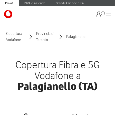
Privati
P.IVA e Aziende
Grandi Aziende e PA
Copertura
Provincia di
Palagianello
Vodafone
Taranto
Copertura Fibra e 5G
Vodafone a
Palagianello (TA)