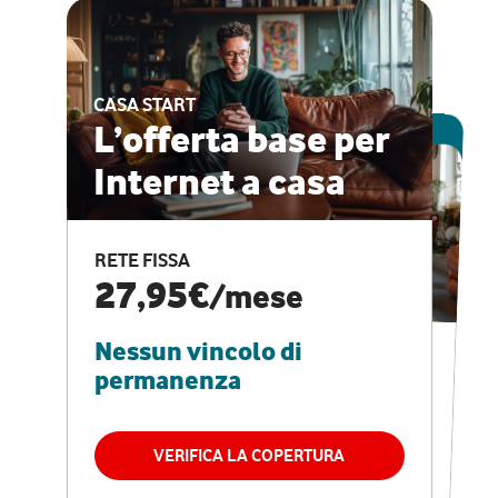
CASA START
ESCLUSIVA ONLINE
L’offerta base per
Internet a casa
CASA PRO
Internet veloce e
RETE FISSA
vantaggi speciali
27,95€
/mese
Nessun vincolo di
RETE FISSA + VODAFONE CLUB
29,95€
/mese
permanenza
Nessun vincolo di
permanenza
VERIFICA LA COPERTURA