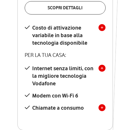
VERIFICA LA COPERTURA
SCOPRI DETTAGLI
SCOPRI DETTAGLI
Costo di attivazione
Costo di attivazione
variabile in base alla
variabile in base alla
tecnologia disponibile
tecnologia disponibile
PER LA TUA CASA:
PER LA TUA CASA:
Internet senza limiti, con
la migliore tecnologia
Internet senza limiti, con
la migliore tecnologia
Vodafone
Vodafone
Modem Seven con Wi-Fi 7
Modem con Wi-Fi 6
Chiamate illimitate verso
numeri fissi e mobili
Chiamate a consumo
nazionali
SOLO SE ATTIVI ONLINE:
12 mesi di Vodafone Club
con sconti ed esperienze
esclusive, poi si disattiva