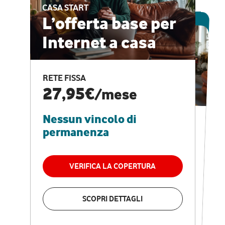
CASA START
ESCLUSIVA ONLINE
L’offerta base per
Internet a casa
CASA PRO
Internet veloce e
RETE FISSA
vantaggi speciali
27,95€
/mese
Nessun vincolo di
RETE FISSA + VODAFONE CLUB
29,95€
/mese
permanenza
Nessun vincolo di
permanenza
VERIFICA LA COPERTURA
VERIFICA LA COPERTURA
SCOPRI DETTAGLI
SCOPRI DETTAGLI