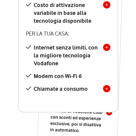
Costo di attivazione
Costo di attivazione
variabile in base alla
variabile in base alla
tecnologia disponibile
tecnologia disponibile
PER LA TUA CASA:
PER LA TUA CASA:
Internet senza limiti, con
la migliore tecnologia
Internet senza limiti, con
la migliore tecnologia
Vodafone
Vodafone
Modem Seven con Wi-Fi 7
Modem con Wi-Fi 6
Chiamate illimitate verso
numeri fissi e mobili
Chiamate a consumo
nazionali
SOLO SE ATTIVI ONLINE:
12 mesi di Vodafone Club
con sconti ed esperienze
esclusive, poi si disattiva
in automatico.