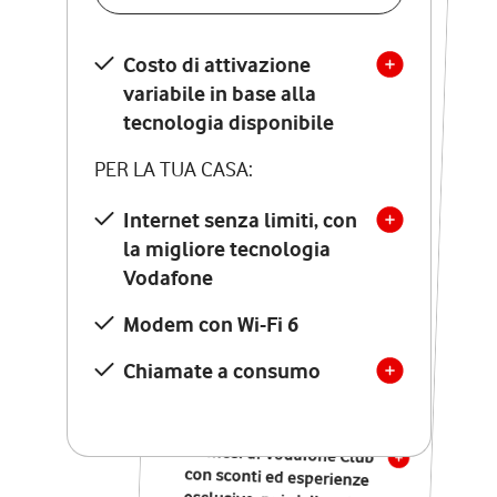
SCOPRI DETTAGLI
Costo di attivazione
Costo di attivazione
variabile in base alla
variabile in base alla
tecnologia disponibile
tecnologia disponibile
PER LA TUA CASA:
PER LA TUA CASA:
Internet senza limiti, con
la migliore tecnologia
Internet senza limiti, con
la migliore tecnologia
Vodafone
Vodafone
Modem Seven con Wi-Fi 7
Modem con Wi-Fi 6
Chiamate illimitate verso
numeri fissi e mobili
Chiamate a consumo
nazionali
SOLO SE ATTIVI ONLINE:
12 mesi di Vodafone Club
con sconti ed esperienze
esclusive, poi si disattiva