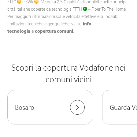
FTTC
e FWA
. Velocità 2,5 Gigabit/s disponibile nelle principali
città italiane coperte da tecnologia FTTH
– Fiber To The Home.
Per maggiori informazioni sulle velocità effettive e su possibili
limitazioni tecniche e geografiche, vai su
info
tecnologia
e
copertura comuni
.
Scopri la copertura Vodafone nei
comuni vicini
Bosaro
Guarda V