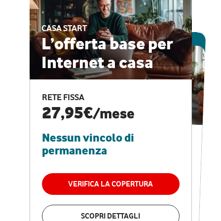
CASA START
ESCLUSIVA ONLINE
L’offerta base per
Internet a casa
CASA PRO
Internet veloce e
RETE FISSA
vantaggi speciali
27,95€
/mese
Nessun vincolo di
RETE FISSA + VODAFONE CLUB
29,95€
/mese
permanenza
Nessun vincolo di
permanenza
VERIFICA LA COPERTURA
VERIFICA LA COPERTURA
SCOPRI DETTAGLI