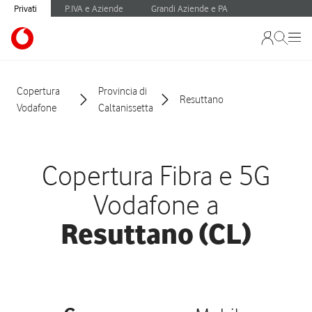
Privati
P.IVA e Aziende
Grandi Aziende e PA
Copertura
Provincia di
Resuttano
Vodafone
Caltanissetta
Copertura Fibra e 5G
Vodafone a
Resuttano (CL)