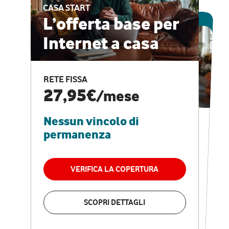
CASA START
ESCLUSIVA ONLINE
L’offerta base per
Internet a casa
CASA PRO
Internet veloce e
RETE FISSA
vantaggi speciali
27,95€
/mese
Nessun vincolo di
RETE FISSA + VODAFONE CLUB
29,95€
/mese
permanenza
Nessun vincolo di
permanenza
VERIFICA LA COPERTURA
VERIFICA LA COPERTURA
SCOPRI DETTAGLI
SCOPRI DETTAGLI