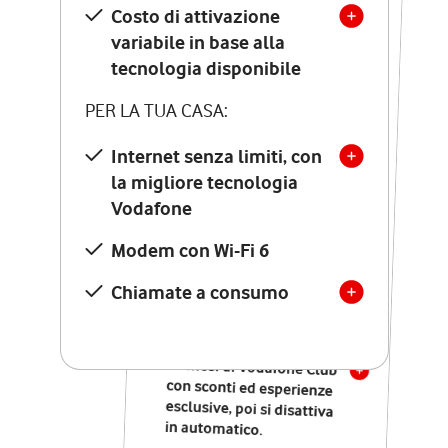
Costo di attivazione
Costo di attivazione
variabile in base alla
variabile in base alla
tecnologia disponibile
tecnologia disponibile
PER LA TUA CASA:
PER LA TUA CASA:
Internet senza limiti, con
la migliore tecnologia
Internet senza limiti, con
la migliore tecnologia
Vodafone
Vodafone
Modem Seven con Wi-Fi 7
Modem con Wi-Fi 6
Chiamate illimitate verso
numeri fissi e mobili
Chiamate a consumo
nazionali
SOLO SE ATTIVI ONLINE:
12 mesi di Vodafone Club
con sconti ed esperienze
esclusive, poi si disattiva
in automatico.