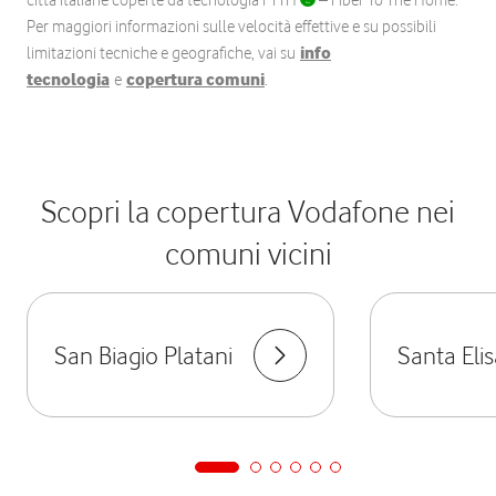
città italiane coperte da tecnologia FTTH
– Fiber To The Home.
Per maggiori informazioni sulle velocità effettive e su possibili
limitazioni tecniche e geografiche, vai su
info
tecnologia
e
copertura comuni
.
Scopri la copertura Vodafone nei
comuni vicini
San Biagio Platani
Santa Eli