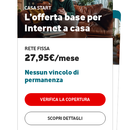
CASA START
ESCLUSIVA ONLINE
L’offerta base per
Internet a casa
CASA PRO
Internet veloce e
RETE FISSA
vantaggi speciali
27,95€
/mese
Nessun vincolo di
RETE FISSA + VODAFONE CLUB
29,95€
/mese
permanenza
Nessun vincolo di
permanenza
VERIFICA LA COPERTURA
VERIFICA LA COPERTURA
SCOPRI DETTAGLI
SCOPRI DETTAGLI