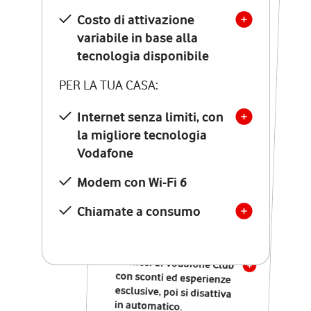
Costo di attivazione
Costo di attivazione
variabile in base alla
variabile in base alla
tecnologia disponibile
tecnologia disponibile
PER LA TUA CASA:
PER LA TUA CASA:
Internet senza limiti, con
la migliore tecnologia
Internet senza limiti, con
la migliore tecnologia
Vodafone
Vodafone
Modem Seven con Wi-Fi 7
Modem con Wi-Fi 6
Chiamate illimitate verso
numeri fissi e mobili
Chiamate a consumo
nazionali
SOLO SE ATTIVI ONLINE:
12 mesi di Vodafone Club
con sconti ed esperienze
esclusive, poi si disattiva
in automatico.