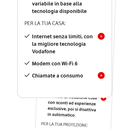
Costo di attivazione
variabile in base alla
variabile in base alla
tecnologia disponibile
tecnologia disponibile
PER LA TUA CASA:
PER LA TUA CASA:
Internet senza limiti, con
la migliore tecnologia
Internet senza limiti, con
la migliore tecnologia
Vodafone
Vodafone
Modem Seven con Wi-Fi 7
Modem con Wi-Fi 6
Chiamate illimitate verso
numeri fissi e mobili
Chiamate a consumo
nazionali
SOLO SE ATTIVI ONLINE:
12 mesi di Vodafone Club
con sconti ed esperienze
esclusive, poi si disattiva
in automatico.
PER LA TUA PROTEZIONE: