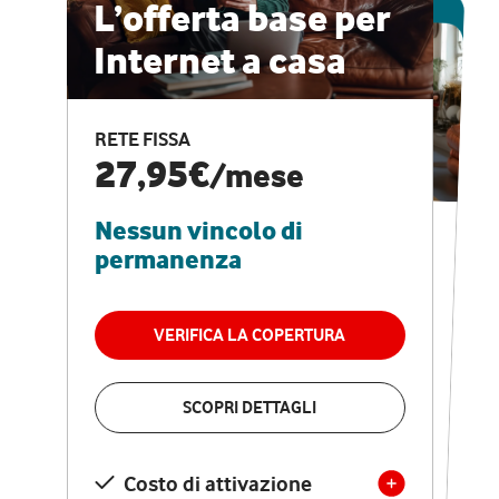
ESCLUSIVA ONLINE
L’offerta base per
Internet a casa
CASA PRO
Internet veloce e
RETE FISSA
vantaggi speciali
27,95€
/mese
Nessun vincolo di
RETE FISSA + VODAFONE CLUB
29,95€
/mese
permanenza
Nessun vincolo di
permanenza
VERIFICA LA COPERTURA
VERIFICA LA COPERTURA
SCOPRI DETTAGLI
SCOPRI DETTAGLI
Costo di attivazione