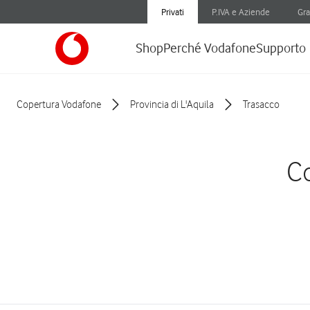
Privati
P.IVA e Aziende
Gra
Shop
Perché Vodafone
Supporto
Copertura Vodafone
Provincia di L'Aquila
Trasacco
Co