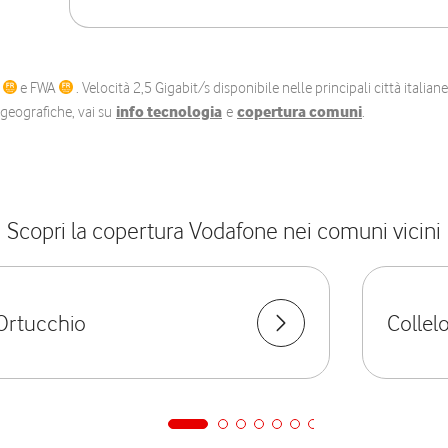
C
e FWA
. Velocità 2,5 Gigabit/s disponibile nelle principali città itali
e geografiche, vai su
info tecnologia
e
copertura comuni
.
Scopri la copertura Vodafone nei comuni vicini
Ortucchio
Collel