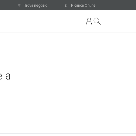
Trova negozio
Ricarica Online
e a