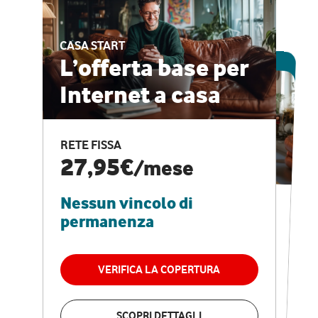
CASA START
ESCLUSIVA ONLINE
L’offerta base per
Internet a casa
CASA PRO
Internet veloce e
RETE FISSA
vantaggi speciali
27,95€
/mese
Nessun vincolo di
RETE FISSA + VODAFONE CLUB
29,95€
/mese
permanenza
Nessun vincolo di
permanenza
VERIFICA LA COPERTURA
VERIFICA LA COPERTURA
SCOPRI DETTAGLI