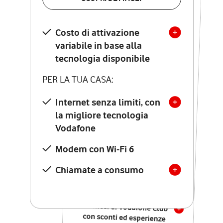
SCOPRI DETTAGLI
Costo di attivazione
Costo di attivazione
variabile in base alla
variabile in base alla
tecnologia disponibile
tecnologia disponibile
PER LA TUA CASA:
PER LA TUA CASA:
Internet senza limiti, con
la migliore tecnologia
Internet senza limiti, con
la migliore tecnologia
Vodafone
Vodafone
Modem Seven con Wi-Fi 7
Modem con Wi-Fi 6
Chiamate illimitate verso
numeri fissi e mobili
Chiamate a consumo
nazionali
SOLO SE ATTIVI ONLINE:
12 mesi di Vodafone Club
con sconti ed esperienze
esclusive, poi si disattiva