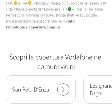
FTTC
e FWA
. Velocità 2,5 Gigabit/s disponibile nelle principali
città italiane coperte da tecnologia FTTH
– Fiber To The Home.
Per maggiori informazioni sulle velocità effettive e su possibili
limitazioni tecniche e geografiche, vai su
info
tecnologia
e
copertura comuni
.
Scopri la copertura Vodafone nei
comuni vicini
Lesignano
San Polo D'Enza
Bagni