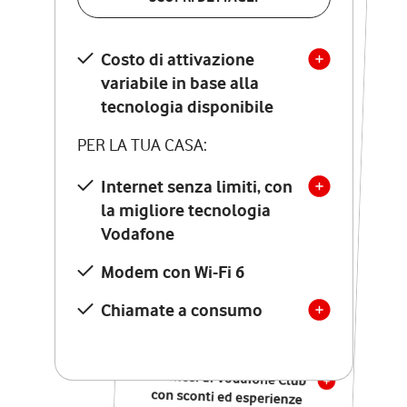
SCOPRI DETTAGLI
Costo di attivazione
Costo di attivazione
variabile in base alla
variabile in base alla
tecnologia disponibile
tecnologia disponibile
PER LA TUA CASA:
PER LA TUA CASA:
Internet senza limiti, con
la migliore tecnologia
Internet senza limiti, con
la migliore tecnologia
Vodafone
Vodafone
Modem Seven con Wi-Fi 7
Modem con Wi-Fi 6
Chiamate illimitate verso
numeri fissi e mobili
Chiamate a consumo
nazionali
SOLO SE ATTIVI ONLINE:
12 mesi di Vodafone Club
con sconti ed esperienze
esclusive, poi si disattiva