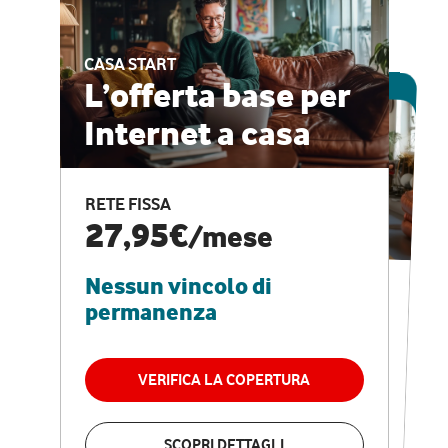
CASA START
ESCLUSIVA ONLINE
L’offerta base per
Internet a casa
CASA PRO
Internet veloce e
RETE FISSA
vantaggi speciali
27,95€
/mese
Nessun vincolo di
RETE FISSA + VODAFONE CLUB
29,95€
/mese
permanenza
Nessun vincolo di
permanenza
VERIFICA LA COPERTURA
VERIFICA LA COPERTURA
SCOPRI DETTAGLI