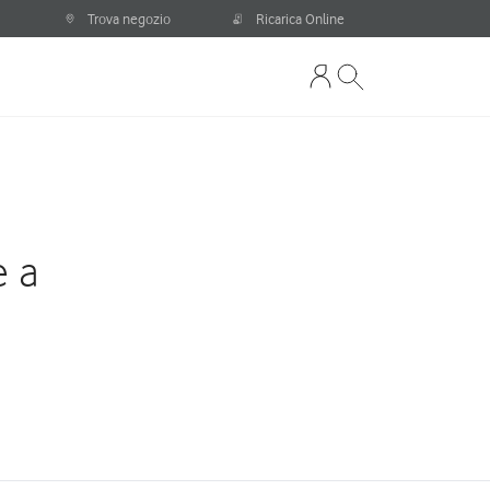
Trova negozio
Ricarica Online
e a