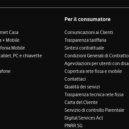
Per il consumatore
ernet Casa
Comunicazioni ai Clienti
a + Mobile
Trasparenza tariffaria
efonia Mobile
Sintesi contrattuale
tablet, PC e chiavette
Condizioni Generali di Contratto
Agevolazioni per utenti con disa
afone
Copertura rete fissa e mobile
Contattaci
Qualità dei servizi
Trasparenza tecnica rete fissa
Carta del Cliente
Servizio di controllo Parentale
Digital Services Act
PNRR 5G