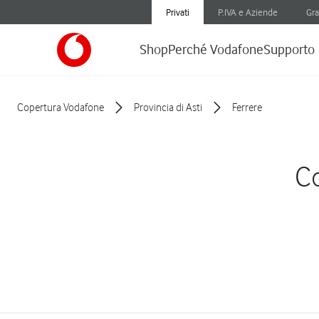
Privati
P.IVA e Aziende
Gra
Shop
Perché Vodafone
Supporto
Copertura Vodafone
Provincia di Asti
Ferrere
Co