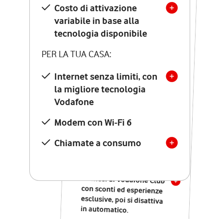
Costo di attivazione
Costo di attivazione
variabile in base alla
variabile in base alla
tecnologia disponibile
tecnologia disponibile
PER LA TUA CASA:
PER LA TUA CASA:
Internet senza limiti, con
la migliore tecnologia
Internet senza limiti, con
la migliore tecnologia
Vodafone
Vodafone
Modem Seven con Wi-Fi 7
Modem con Wi-Fi 6
Chiamate illimitate verso
numeri fissi e mobili
Chiamate a consumo
nazionali
SOLO SE ATTIVI ONLINE:
12 mesi di Vodafone Club
con sconti ed esperienze
esclusive, poi si disattiva
in automatico.