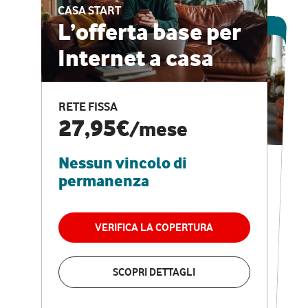
CASA START
ESCLUSIVA ONLINE
L’offerta base per
Internet a casa
CASA PRO
Internet veloce e
RETE FISSA
vantaggi speciali
27,95€
/mese
Nessun vincolo di
RETE FISSA + VODAFONE CLUB
29,95€
/mese
permanenza
Nessun vincolo di
permanenza
VERIFICA LA COPERTURA
VERIFICA LA COPERTURA
SCOPRI DETTAGLI
SCOPRI DETTAGLI