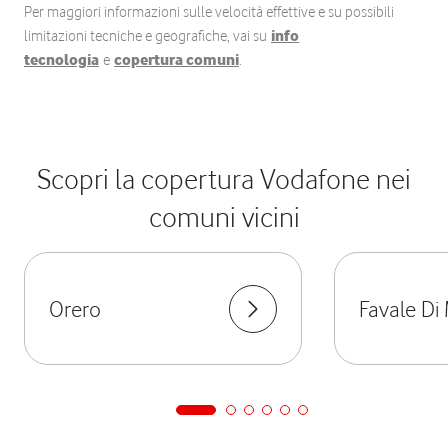
Per maggiori informazioni sulle velocità effettive e su possibili
limitazioni tecniche e geografiche, vai su
info
tecnologia
e
copertura comuni
.
Scopri la copertura Vodafone nei
comuni vicini
Orero
Favale Di