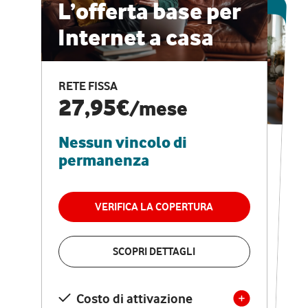
ESCLUSIVA ONLINE
L’offerta base per
Internet a casa
CASA PRO
Internet veloce e
RETE FISSA
vantaggi speciali
27,95€
/mese
Nessun vincolo di
RETE FISSA + VODAFONE CLUB
29,95€
/mese
permanenza
Nessun vincolo di
permanenza
VERIFICA LA COPERTURA
VERIFICA LA COPERTURA
SCOPRI DETTAGLI
SCOPRI DETTAGLI
Costo di attivazione