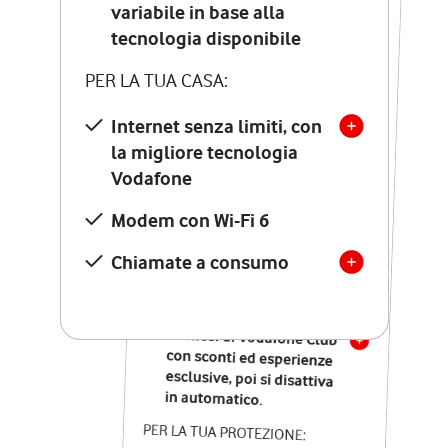
Costo di attivazione
variabile in base alla
variabile in base alla
tecnologia disponibile
tecnologia disponibile
PER LA TUA CASA:
PER LA TUA CASA:
Internet senza limiti, con
la migliore tecnologia
Internet senza limiti, con
la migliore tecnologia
Vodafone
Vodafone
Modem Seven con Wi-Fi 7
Modem con Wi-Fi 6
Chiamate illimitate verso
numeri fissi e mobili
Chiamate a consumo
nazionali
SOLO SE ATTIVI ONLINE:
12 mesi di Vodafone Club
con sconti ed esperienze
esclusive, poi si disattiva
in automatico.
PER LA TUA PROTEZIONE: