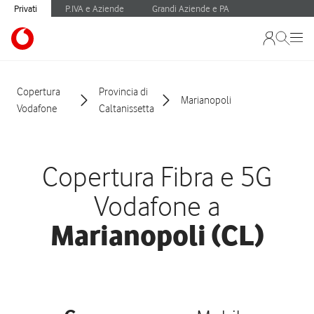
Privati
P.IVA e Aziende
Grandi Aziende e PA
Copertura
Provincia di
Marianopoli
Vodafone
Caltanissetta
Copertura Fibra e 5G
Vodafone a
Marianopoli (CL)