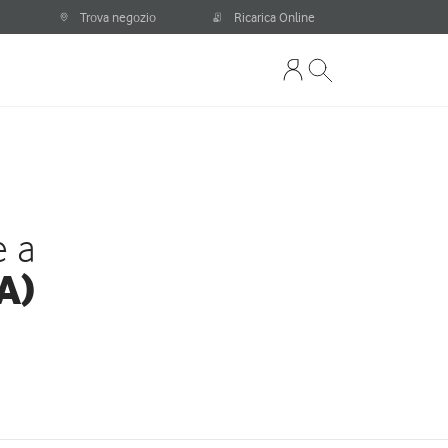
Trova negozio
Ricarica Online
e a
A)