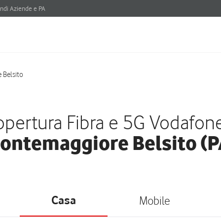
ndi Aziende e PA
Belsito
pertura Fibra e 5G Vodafon
ontemaggiore Belsito (P
Casa
Mobile