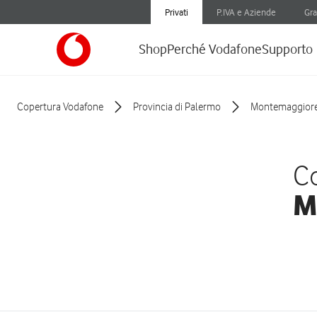
Privati
P.IVA e Aziende
Gra
Shop
Perché Vodafone
Supporto
Copertura Vodafone
Provincia di Palermo
Montemaggiore 
Co
M