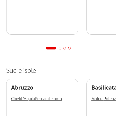
Sud e isole
Abruzzo
Basilicat
Chieti
L'Aquila
Pescara
Teramo
Matera
Potenz