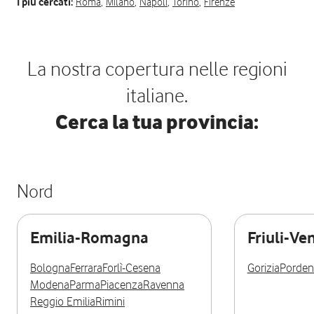
I più cercati:
Roma
,
Milano
,
Napoli
,
Torino
,
Firenze
La nostra copertura nelle regioni
italiane.
Cerca la tua provincia:
Nord
Emilia-Romagna
Friuli-Ve
Bologna
Ferrara
Forlì-Cesena
Gorizia
Porde
Modena
Parma
Piacenza
Ravenna
Reggio Emilia
Rimini